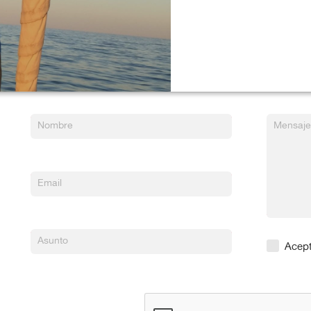
Nombre
Mensaje
This field is required.
Email
This field is required.
Asunto
This field is required.
Acept