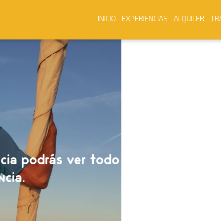
INICIO
EXPERIENCIAS
ALQUILER
TR
cia podrás ver todo
ncia.