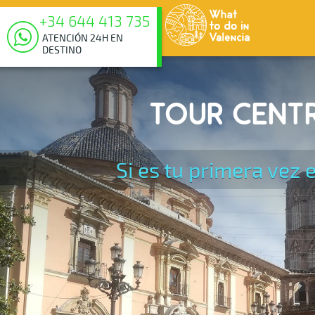
+34 644 413 735
ATENCIÓN 24H EN
DESTINO
TOUR CENTR
Si es tu primera vez e