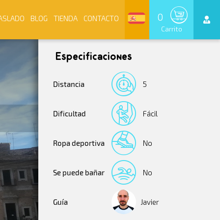
0
ASLADO
BLOG
TIENDA
CONTACTO
Carrito
Especificaciones
Distancia
5
Dificultad
Fácil
Ropa deportiva
No
Se puede bañar
No
Guía
Javier