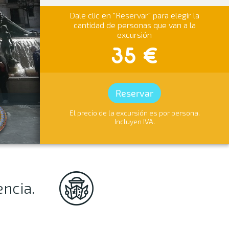
Dale clic en "Reservar" para elegir la
cantidad de personas que van a la
excursión
35 €
Reservar
El precio de la excursión es por persona.
Incluyen IVA.
ncia.