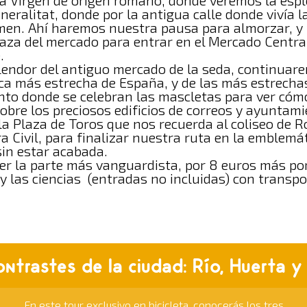
la Virgen de origen romano, donde veremos la espl
Generalitat, donde por la antigua calle donde vivía
rmen. Ahí haremos nuestra pausa para almorzar, y 
aza del mercado para entrar en el Mercado Central
.
endor del antiguo mercado de la seda, continuar
a más estrecha de España, y de las más estrechas
nto donde se celebran las mascletas para ver cóm
bre los preciosos edificios de correos y ayuntami
a Plaza de Toros que nos recuerda al coliseo de R
 Civil, para finalizar nuestra ruta en la emblemát
sin estar acabada.
er la parte más vanguardista, por 8 euros más po
s y las ciencias (entradas no incluidas) con transpo
ntrastes de la ciudad: Río, Huerta y 
En este tour exclusivo en bicicleta, conocerás los tres