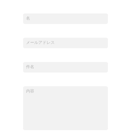
名
This field is required.
メールアドレス
This field is required.
件名
This field is required.
内容
This field is required.